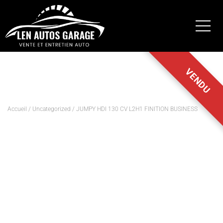
Accueil
/
Uncategorized
/ JUMPY HDI 130 CV L2H1 FINITION BUSINESS