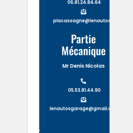
06.81.24.84.64
placassagne@lenautos.fr
Partie
Mécanique
Mr Denis Nicolas
05.53.81.44.90
lenautosgarage@gmail.com