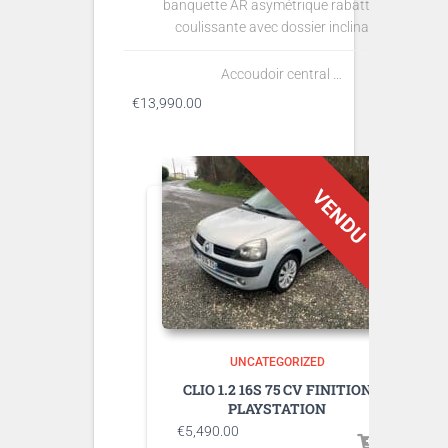
banquette AR asymétrique rabattable,
coulissante avec dossier inclinable
Accoudoir central …
€
13,990.00
UNCATEGORIZED
CLIO 1.2 16S 75 CV FINITION
PLAYSTATION
€
5,490.00