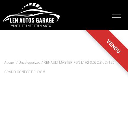
Accueil
/
Uncategorized
/ RENAULT MASTER FGN L1H2 3.5t 2.3 dCi 125
GRAND CONFORT EURO 5