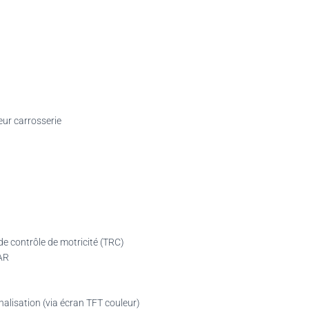
eur carrosserie
de contrôle de motricité (TRC)
 AR
alisation (via écran TFT couleur)