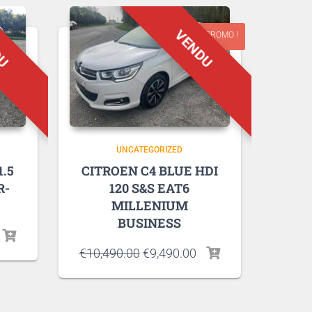
PROMO !
UNCATEGORIZED
.5
CITROEN C4 BLUE HDI
R-
120 S&S EAT6
MILLENIUM
BUSINESS
€
10,490.00
€
9,490.00