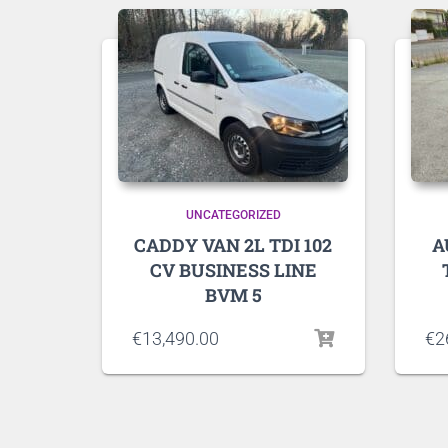
UNCATEGORIZED
CADDY VAN 2L TDI 102
A
CV BUSINESS LINE
BVM 5
€
13,490.00
€
2