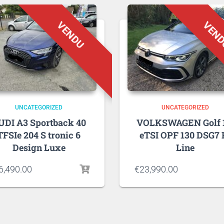
UNCATEGORIZED
UNCATEGORIZED
UDI A3 Sportback 40
VOLKSWAGEN Golf 1
TFSIe 204 S tronic 6
eTSI OPF 130 DSG7 
Design Luxe
Line
6,490.00
€
23,990.00